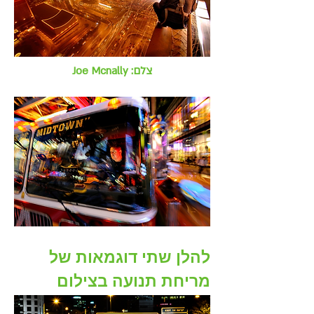
Joe Mcnally :צלם
להלן שתי דוגמאות של
מריחת תנועה בצילום